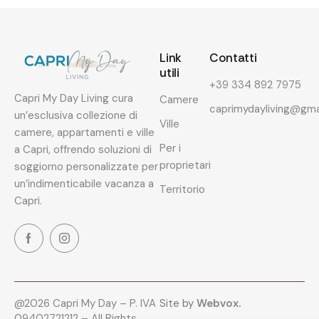
Link
Contatti
utili
+39 334 892 7975
Capri My Day Living cura
Camere
caprimydayliving@gma
un’esclusiva collezione di
Ville
camere, appartamenti e ville
Per i
a Capri, offrendo soluzioni di
proprietari
soggiorno personalizzate per
un’indimenticabile vacanza a
Territorio
Capri.
@2026 Capri My Day – P. IVA
Site by
Webvox.
09402721212 – All Rights