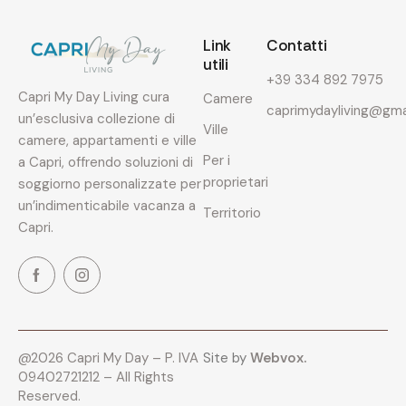
Link
Contatti
utili
+39 334 892 7975
Capri My Day Living cura
Camere
caprimydayliving@gma
un’esclusiva collezione di
Ville
camere, appartamenti e ville
Per i
a Capri, offrendo soluzioni di
proprietari
soggiorno personalizzate per
un’indimenticabile vacanza a
Territorio
Capri.
@2026 Capri My Day – P. IVA
Site by
Webvox.
09402721212 – All Rights
Reserved.