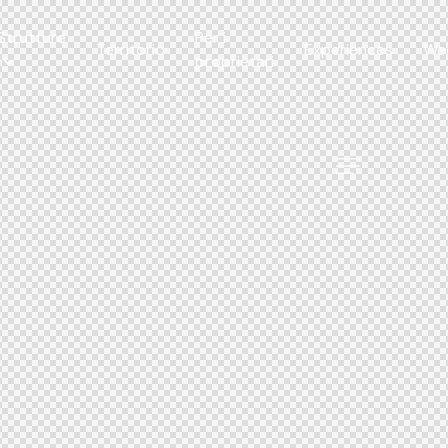
Strutture
Per i
Territorio
Experiences
We
proprietari