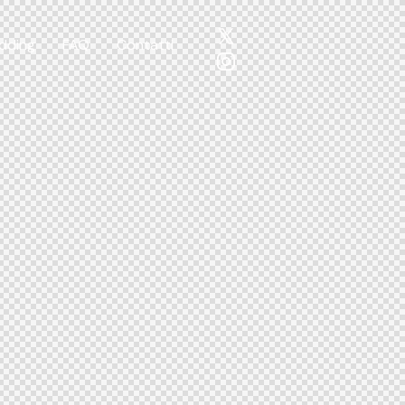
dding
FAQ
Contatti