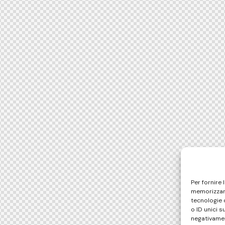
Per fornire 
memorizzare
tecnologie 
o ID unici s
negativamen