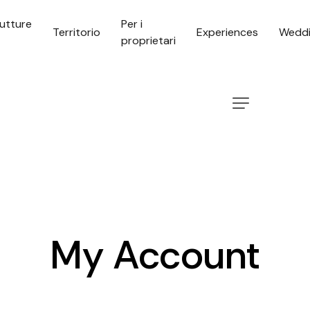
rutture
Per i
Territorio
Experiences
Wedd
proprietari
My Account