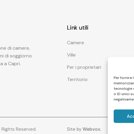
Link utili
Camere
one di camere,
Ville
oni di soggiorno
a a Capri.
Per i proprietari
Per fornire 
Territorio
memorizzare
tecnologie 
o ID unici s
negativamen
Ac
l Rights Reserved.
Site by
Webvox.