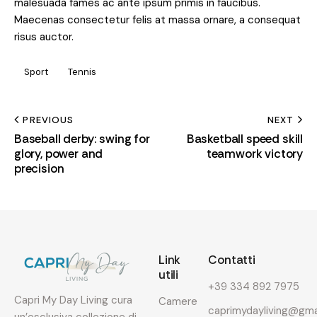
malesuada fames ac ante ipsum primis in faucibus.
Maecenas consectetur felis at massa ornare, a consequat
risus auctor.
Sport
Tennis
PREVIOUS
NEXT
Baseball derby: swing for
Basketball speed skill
glory, power and
teamwork victory
precision
Link
Contatti
utili
+39 334 892 7975
Capri My Day Living cura
Camere
caprimydayliving@gma
un’esclusiva collezione di