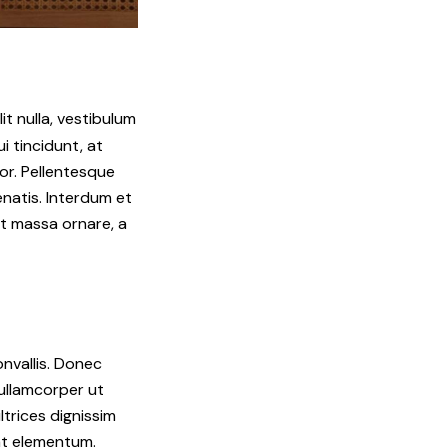
it nulla, vestibulum
ui tincidunt, at
or. Pellentesque
natis. Interdum et
t massa ornare, a
onvallis. Donec
 ullamcorper ut
ltrices dignissim
 at elementum.