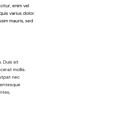
citur, enim vel
quis varius dolor.
issim mauris, sed
 Duis sit
cerat mollis.
lutpat nec
llentesque
ntes,