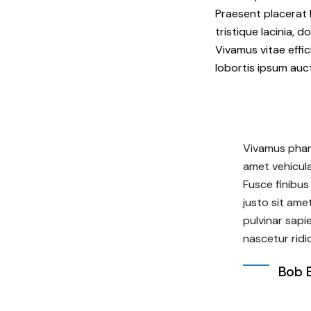
Praesent placerat l
tristique lacinia, 
Vivamus vitae effic
lobortis ipsum auct
Vivamus phare
amet vehicula
Fusce finibus 
justo sit amet
pulvinar sapi
nascetur ridi
Bob 