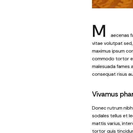
M
aecenas fa
vitae volutpat sed, 
maximus ipsum cons
commodo tortor ege
malesuada fames ac
consequat risus au
Vivamus phare
Donec rutrum nibh q
sodales tellus et l
mattis varius, inte
tortor quis tincidu