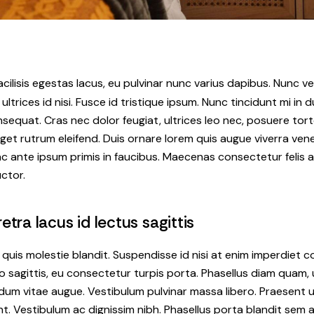
cilisis egestas lacus, eu pulvinar nunc varius dapibus. Nunc vel
ultrices id nisi. Fusce id tristique ipsum. Nunc tincidunt mi in d
equat. Cras nec dolor feugiat, ultrices leo nec, posuere tort
t rutrum eleifend. Duis ornare lorem quis augue viverra vene
 ante ipsum primis in faucibus. Maecenas consectetur felis a
ctor.
tra lacus id lectus sagittis
uis molestie blandit. Suspendisse id nisi at enim imperdiet c
eo sagittis, eu consectetur turpis porta. Phasellus diam quam,
rdum vitae augue. Vestibulum pulvinar massa libero. Praesent u
nt. Vestibulum ac dignissim nibh. Phasellus porta blandit sem