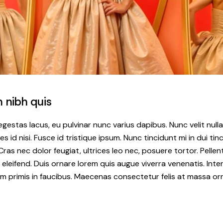
 nibh quis
egestas lacus, eu pulvinar nunc varius dapibus. Nunc velit nulla
es id nisi. Fusce id tristique ipsum. Nunc tincidunt mi in dui ti
ras nec dolor feugiat, ultrices leo nec, posuere tortor. Pel
 eleifend. Duis ornare lorem quis augue viverra venenatis. In
m primis in faucibus. Maecenas consectetur felis at massa or