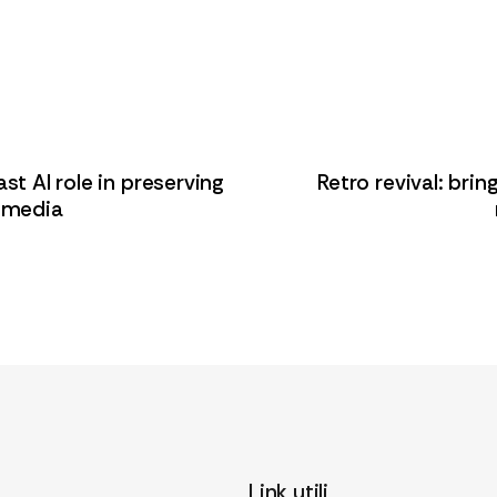
st AI role in preserving
Retro revival: brin
d media
Link utili