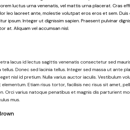
orem luctus urna venenatis, vel mattis urna placerat. Cras effi
dolor leo laoreet ante, molestie volutpat eros eros et sem. Duis 
itur ipsum. Integer ut dignissim sapien. Praesent pulvinar dign
or at. Aliquam vel accumsan nisl.
tra lacus id lectus sagittis venenatis consectetur sed mauris.
 tellus. Donec sed lacinia tellus. Integer sed massa ut ante pla
eget nisl id pretium. Nulla varius auctor iaculis. Vestibulum vo
 elementum. Etiam risus tortor, facilisis nec risus sit amet, pe
en. Orci varius natoque penatibus et magnis dis parturient mo
culus mus.
Brown