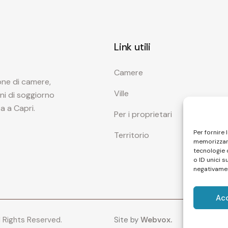
Link utili
Camere
one di camere,
Ville
oni di soggiorno
a a Capri.
Per i proprietari
Per fornire 
Territorio
memorizzare
tecnologie 
o ID unici s
negativamen
Ac
l Rights Reserved.
Site by
Webvox.