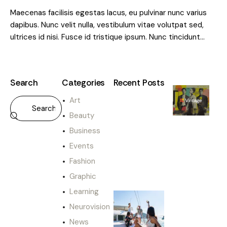
Maecenas facilisis egestas lacus, eu pulvinar nunc varius
dapibus. Nunc velit nulla, vestibulum vitae volutpat sed,
ultrices id nisi. Fusce id tristique ipsum. Nunc tincidunt…
Search
Categories
Recent Posts
Art
PER I
PROPRIETARI
Beauty
E
Business
x
p
Events
e
Fashion
r
i
Graphic
e
Learning
n
Neurovision
c
e
News