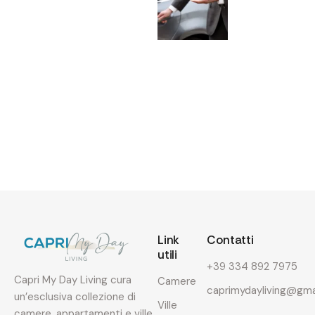
G
i
u
g
n
o
3
,
2
0
2
6
Link
Contatti
utili
+39 334 892 7975
Capri My Day Living cura
Camere
caprimydayliving@gma
un’esclusiva collezione di
Ville
camere, appartamenti e ville