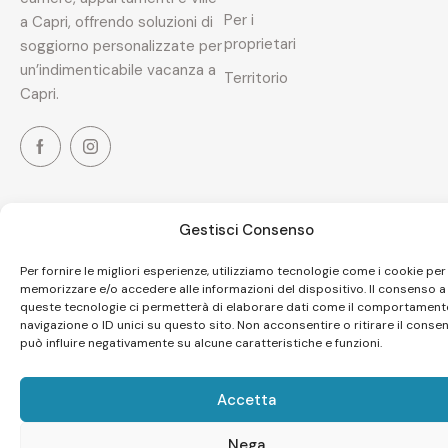
Per i
a Capri, offrendo soluzioni di
proprietari
soggiorno personalizzate per
un’indimenticabile vacanza a
Territorio
Capri.
Gestisci Consenso
@2026 Capri My Day – P. IVA
Site by
Webvox.
09402721212 – All Rights
Per fornire le migliori esperienze, utilizziamo tecnologie come i cookie per
Reserved.
memorizzare e/o accedere alle informazioni del dispositivo. Il consenso a
queste tecnologie ci permetterà di elaborare dati come il comportament
navigazione o ID unici su questo sito. Non acconsentire o ritirare il conse
può influire negativamente su alcune caratteristiche e funzioni.
Accetta
Nega