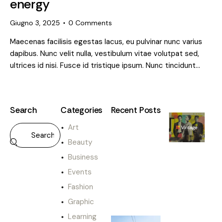
energy
Giugno 3, 2025
0
Comments
Maecenas facilisis egestas lacus, eu pulvinar nunc varius
dapibus. Nunc velit nulla, vestibulum vitae volutpat sed,
ultrices id nisi. Fusce id tristique ipsum. Nunc tincidunt…
Search
Categories
Recent Posts
Art
PER I
PROPRIETARI
Beauty
E
Business
x
p
Events
e
Fashion
r
i
Graphic
e
Learning
n