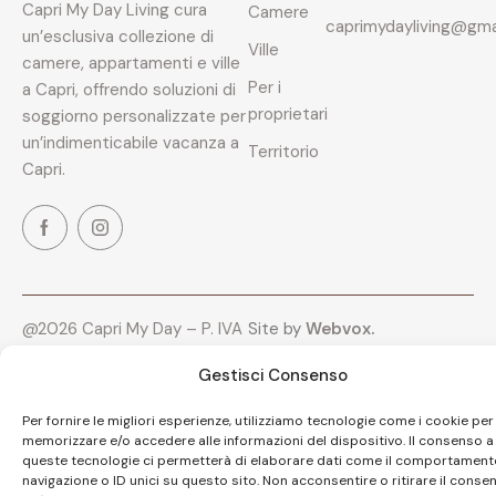
Capri My Day Living cura
Camere
caprimydayliving@gma
un’esclusiva collezione di
Ville
camere, appartamenti e ville
Per i
a Capri, offrendo soluzioni di
proprietari
soggiorno personalizzate per
un’indimenticabile vacanza a
Territorio
Capri.
@2026 Capri My Day – P. IVA
Site by
Webvox.
09402721212 – All Rights
Reserved.
Gestisci Consenso
Per fornire le migliori esperienze, utilizziamo tecnologie come i cookie per
memorizzare e/o accedere alle informazioni del dispositivo. Il consenso a
queste tecnologie ci permetterà di elaborare dati come il comportament
navigazione o ID unici su questo sito. Non acconsentire o ritirare il conse